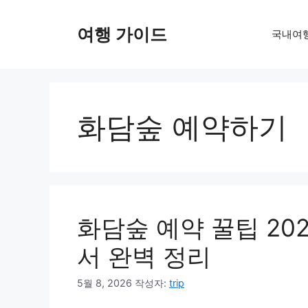
컨
텐
여행 가이드
국내여
츠
로
건
너
뛰
화담숲 예약하기
기
화담숲 예약 꿀팁 20
서 완벽 정리
5월 8, 2026
작성자:
trip