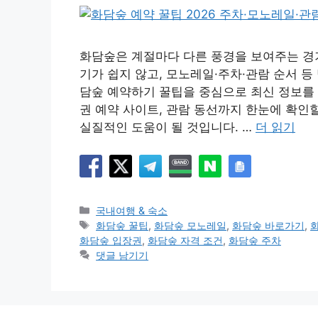
화담숲은 계절마다 다른 풍경을 보여주는 경
기가 쉽지 않고, 모노레일·주차·관람 순서 등
담숲 예약하기 꿀팁을 중심으로 최신 정보를 
권 예약 사이트, 관람 동선까지 한눈에 확인
실질적인 도움이 될 것입니다. …
더 읽기
카
국내여행 & 숙소
테
태
화담숲 꿀팁
,
화담숲 모노레일
,
화담숲 바로가기
,
고
그
화담숲 입장권
,
화담숲 자격 조건
,
화담숲 주차
리
댓글 남기기