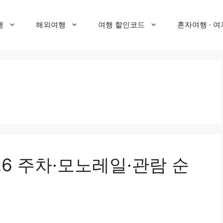
행
해외여행
여행 할인코드
혼자여행 · 여
26 주차·모노레일·관람 순