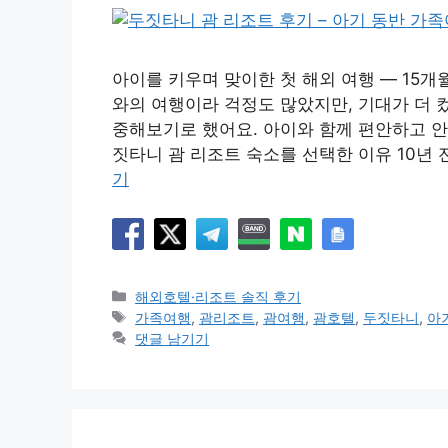
아이를 키우며 맞이한 첫 해외 여행 — 15개
와의 여행이라 걱정도 많았지만, 기대가 더 컸
중해보기로 했어요. 아이와 함께 편안하고 
짓타니 괌 리조트 숙소를 선택한 이유 10년
기
카
해외호텔·리조트 솔직 후기
테
태
가족여행
,
괌리조트
,
괌여행
,
괌호텔
,
두짓타니
,
아
고
그
댓글 남기기
리