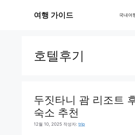
컨
텐
여행 가이드
국내여
츠
로
건
너
뛰
호텔후기
기
두짓타니 괌 리조트 후
숙소 추천
12월 10, 2025
작성자:
trip