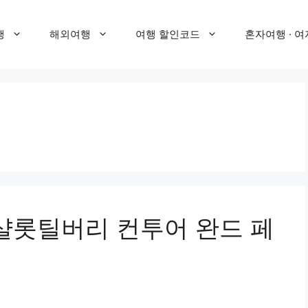
행
해외여행
여행 할인코드
혼자여행 · 여
 샬롯틸버리 컨투어 완드 페