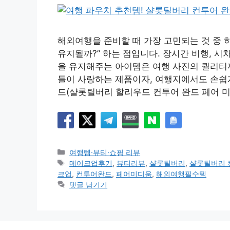
해외여행을 준비할 때 가장 고민되는 것 중 
유지될까?” 하는 점입니다. 장시간 비행, 
을 유지해주는 아이템은 여행 사진의 퀄리티까
들이 사랑하는 제품이자, 여행지에서도 손쉽게
드(샬롯틸버리 할리우드 컨투어 완드 페어 미
카
여행템·뷰티·쇼핑 리뷰
테
태
메이크업후기
,
뷰티리뷰
,
샬롯틸버리
,
샬롯틸버리 
고
그
크업
,
컨투어완드
,
페어미디움
,
해외여행필수템
리
댓글 남기기