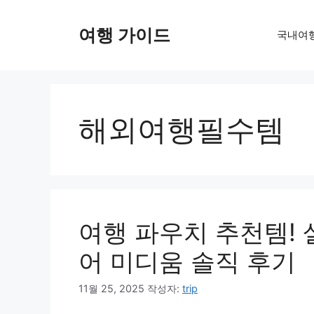
컨
텐
여행 가이드
국내여
츠
로
건
너
뛰
해외여행필수템
기
여행 파우치 추천템!
어 미디움 솔직 후기
11월 25, 2025
작성자:
trip