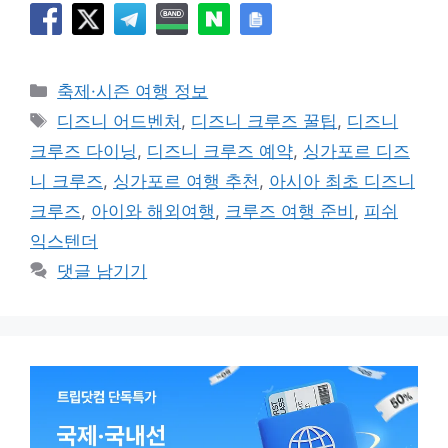
카
축제·시즌 여행 정보
테
태
디즈니 어드벤처
,
디즈니 크루즈 꿀팁
,
디즈니
고
그
크루즈 다이닝
,
디즈니 크루즈 예약
,
싱가포르 디즈
리
니 크루즈
,
싱가포르 여행 추천
,
아시아 최초 디즈니
크루즈
,
아이와 해외여행
,
크루즈 여행 준비
,
피쉬
익스텐더
댓글 남기기