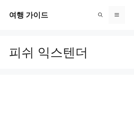
컨
텐
여행 가이드
메
츠
로
뉴
건
너
피쉬 익스텐더
뛰
기