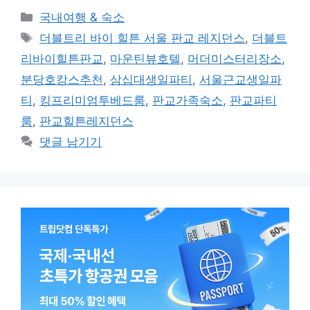
카
국내여행 & 숙소
테
태
더블트리 바이 힐튼 서울 판교 레지던스
,
더블트
고
그
리바이힐튼판교
,
마운틴뷰호텔
,
머더미스터리장소
,
리
분당호캉스추천
,
삼십대생일파티
,
서울근교생일파
티
,
킹프리미엄투베드룸
,
판교가족숙소
,
판교파티
룸
,
판교힐튼레지던스
댓글 남기기