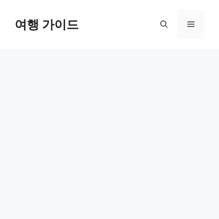
컨
텐
여행 가이드
메
츠
로
뉴
건
너
뛰
기