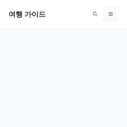
컨
텐
여행 가이드
메
츠
로
뉴
건
너
뛰
기