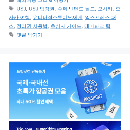
해외여행 코스 & 여행기
테
태
USJ
,
USJ 입장권
,
슈퍼 닌텐도 월드
,
오사카
,
오
고
그
사카 여행
,
유니버설스튜디오재팬
,
익스프레스 패
리
스
,
정리권 사용법
,
초심자 가이드
,
테마파크 팁
댓글 남기기