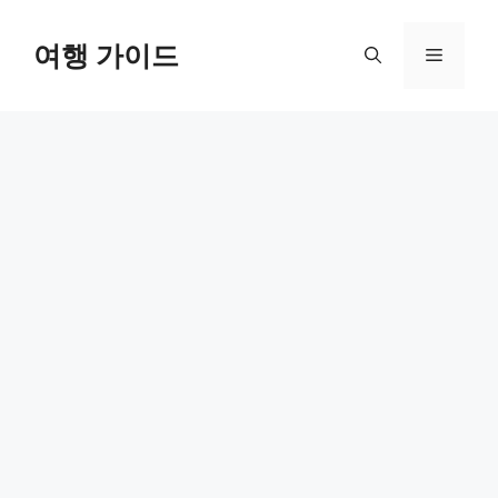
컨
텐
여행 가이드
메
츠
로
뉴
건
너
뛰
기