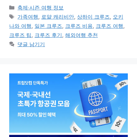
카
축제·시즌 여행 정보
테
태
가족여행
,
로얄 캐리비안
,
상하이 크루즈
,
오키
고
그
나와 여행
,
일본 크루즈
,
크루즈 비용
,
크루즈 여행
,
리
크루즈 팁
,
크루즈 후기
,
해외여행 추천
댓글 남기기