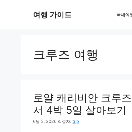
컨
텐
여행 가이드
국내여
츠
로
건
너
뛰
크루즈 여행
기
로얄 캐리비안 크루
서 4박 5일 살아보기
6월 3, 2026
작성자:
trip