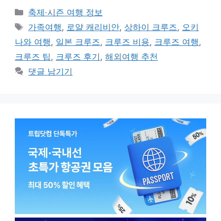
카
축제·시즌 여행 정보
테
태
가족여행
,
로얄 캐리비안
,
상하이 크루즈
,
오키
고
그
나와 여행
,
일본 크루즈
,
크루즈 비용
,
크루즈 여행
,
리
크루즈 팁
,
크루즈 후기
,
해외여행 추천
댓글 남기기