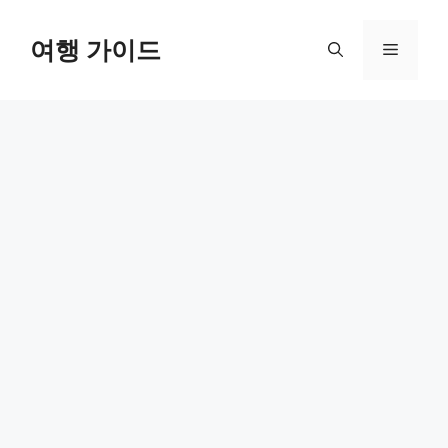
컨
텐
여행 가이드
메
츠
로
뉴
건
너
뛰
기