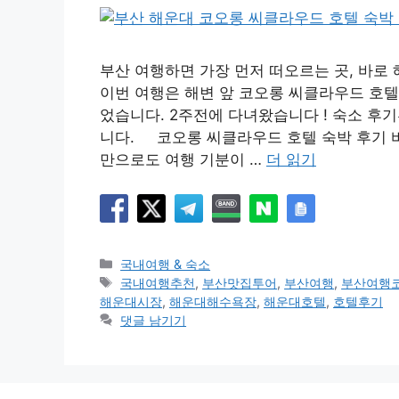
부산 여행하면 가장 먼저 떠오르는 곳, 바로 
이번 여행은 해변 앞 코오롱 씨클라우드 호텔
었습니다. 2주전에 다녀왔습니다 ! 숙소 후
니다. 코오롱 씨클라우드 호텔 숙박 후기 바
만으로도 여행 기분이 …
더 읽기
카
국내여행 & 숙소
테
태
국내여행추천
,
부산맛집투어
,
부산여행
,
부산여행
고
그
해운대시장
,
해운대해수욕장
,
해운대호텔
,
호텔후기
리
댓글 남기기