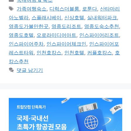
국내여행 & 숙소
테
태
가족여행숙소
,
디럭스더블룸
,
로툰다
,
산타마리
고
그
아노벨라
,
스플래시베이
,
신상호텔
,
실내워터파크
,
리
영종도가볼만한곳
,
영종도리조트
,
영종도숙소추천
,
영종도호텔
,
오로라미디어아트
,
인스파이어리조트
,
인스파이어주차
,
인스파이어체크인
,
인스파이어포
레스트타워
,
인천호캉스
,
인천호텔
,
커플호캉스
,
호
캉스추천
댓글 남기기