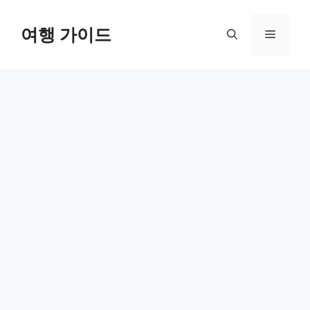
컨
텐
여행 가이드
메
츠
로
뉴
건
너
뛰
기