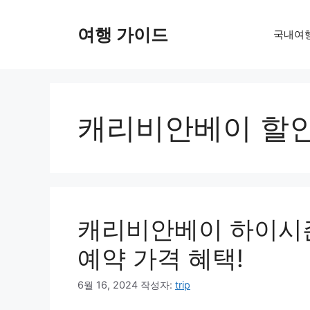
컨
텐
여행 가이드
국내여
츠
로
건
너
뛰
캐리비안베이 할
기
캐리비안베이 하이시즌
예약 가격 혜택!
6월 16, 2024
작성자:
trip