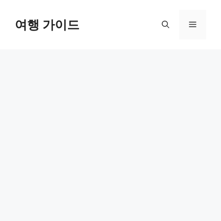
컨
텐
여행 가이드
메
츠
로
뉴
건
너
뛰
기