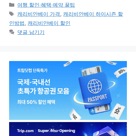
카
여행 할인·혜택·예약 꿀팁
테
태
캐리비안베이 가격
,
캐리비안베이 하이시즌 할
고
그
인방법
,
캐리비안베이 할인
리
댓글 남기기