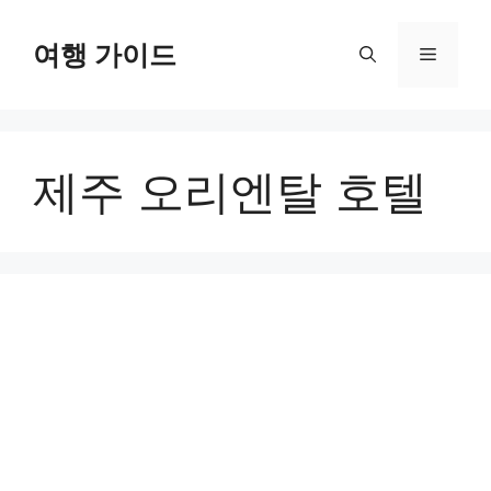
컨
텐
여행 가이드
메
츠
로
뉴
건
너
제주 오리엔탈 호텔
뛰
기