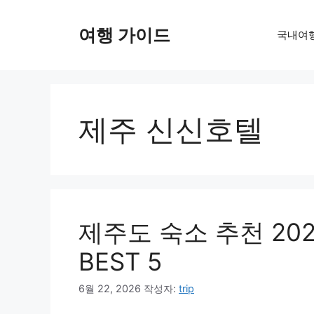
컨
텐
여행 가이드
국내여
츠
로
건
너
뛰
제주 신신호텔
기
제주도 숙소 추천 202
BEST 5
6월 22, 2026
작성자:
trip