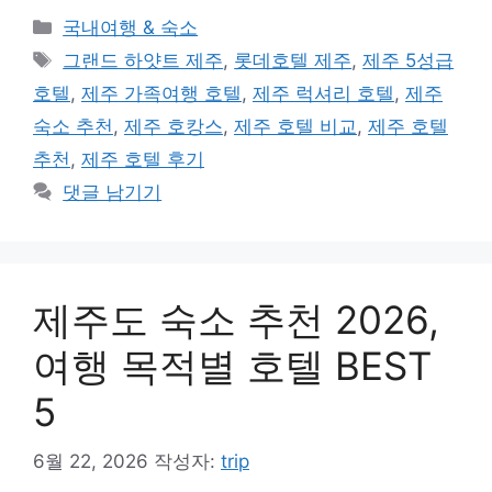
카
국내여행 & 숙소
테
태
그랜드 하얏트 제주
,
롯데호텔 제주
,
제주 5성급
고
그
호텔
,
제주 가족여행 호텔
,
제주 럭셔리 호텔
,
제주
리
숙소 추천
,
제주 호캉스
,
제주 호텔 비교
,
제주 호텔
추천
,
제주 호텔 후기
댓글 남기기
제주도 숙소 추천 2026,
여행 목적별 호텔 BEST
5
6월 22, 2026
작성자:
trip