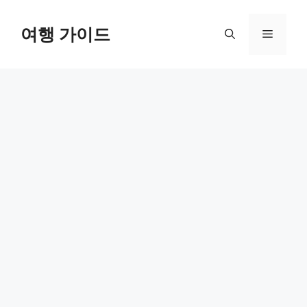
컨
텐
여행 가이드
메
츠
로
뉴
건
너
뛰
기