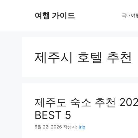
컨
텐
여행 가이드
국내여
츠
로
건
너
뛰
제주시 호텔 추천
기
제주도 숙소 추천 202
BEST 5
6월 22, 2026
작성자:
trip