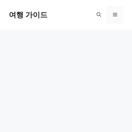
컨
텐
여행 가이드
메
츠
로
뉴
건
너
뛰
기