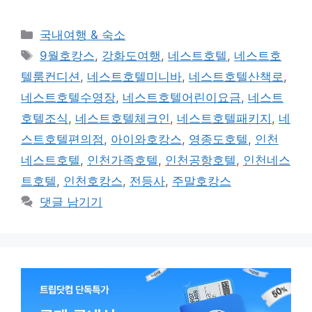
카
국내여행 & 숙소
테
태
9월호캉스
,
강화도여행
,
네스트호텔
,
네스트호
고
그
텔룸컨디션
,
네스트호텔미니바
,
네스트호텔산책로
,
리
네스트호텔수영장
,
네스트호텔어린이요금
,
네스트
호텔조식
,
네스트호텔체크인
,
네스트호텔패키지
,
네
스트호텔편의점
,
아이와호캉스
,
영종도호텔
,
인천
네스트호텔
,
인천가족호텔
,
인천공항호텔
,
인천네스
트호텔
,
인천호캉스
,
전등사
,
주말호캉스
댓글 남기기