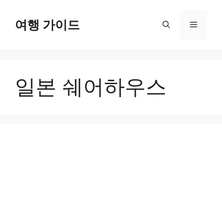
컨
텐
여행 가이드
메
츠
로
뉴
건
너
일본 쉐어하우스
뛰
기