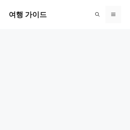
컨
텐
여행 가이드
메
츠
로
뉴
건
너
뛰
기