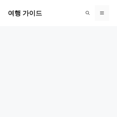
컨
텐
여행 가이드
메
츠
로
뉴
건
너
뛰
기