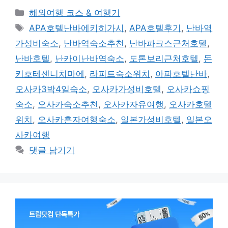
카
해외여행 코스 & 여행기
테
태
APA호텔난바에키히가시
,
APA호텔후기
,
난바역
고
그
가성비숙소
,
난바역숙소추천
,
난바파크스근처호텔
,
리
난바호텔
,
난카이난바역숙소
,
도톤보리근처호텔
,
돈
키호테센니치마에
,
라피트숙소위치
,
아파호텔난바
,
오사카3박4일숙소
,
오사카가성비호텔
,
오사카쇼핑
숙소
,
오사카숙소추천
,
오사카자유여행
,
오사카호텔
위치
,
오사카혼자여행숙소
,
일본가성비호텔
,
일본오
사카여행
댓글 남기기