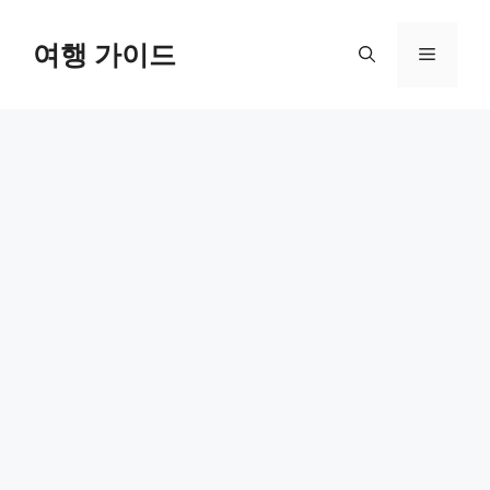
컨
텐
여행 가이드
메
츠
로
뉴
건
너
뛰
기