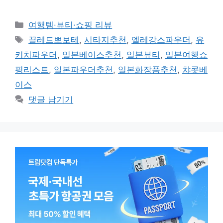
카
여행템·뷰티·쇼핑 리뷰
테
태
끌레드뽀보테
,
시타지추천
,
엘레강스파우더
,
유
고
그
키치파우더
,
일본베이스추천
,
일본뷰티
,
일본여행쇼
리
핑리스트
,
일본파우더추천
,
일본화장품추천
,
챠콧베
이스
댓글 남기기