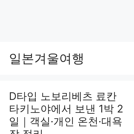
일본겨울여행
D타입 노보리베츠 료칸
타키노야에서 보낸 1박 2
일｜객실·개인 온천·대욕
장 정리