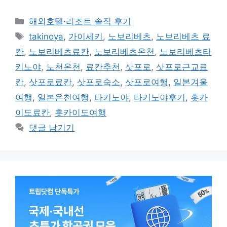
카
해외호텔·리조트 솔직 후기
테
태
takinoya
,
가이세키
,
노보리베츠
,
노보리베츠 료
고
그
칸
,
노보리베츠료칸
,
노보리베츠온천
,
노보리베츠타
리
키노야
,
노천온천
,
료칸추천
,
삿포로
,
삿포로근교료
칸
,
삿포로료칸
,
삿포로숙소
,
삿포로여행
,
일본겨울
여행
,
일본온천여행
,
타키노야
,
타키노야후기
,
홋카
이도료칸
,
홋카이도여행
댓글 남기기