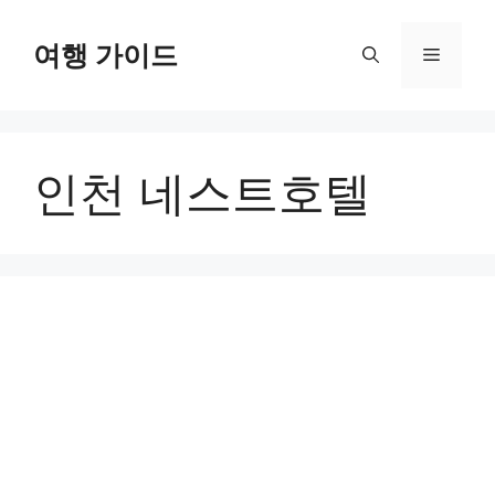
컨
텐
여행 가이드
메
츠
로
뉴
건
너
인천 네스트호텔
뛰
기