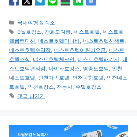
카
국내여행 & 숙소
테
태
9월호캉스
,
강화도여행
,
네스트호텔
,
네스트호
고
그
텔룸컨디션
,
네스트호텔미니바
,
네스트호텔산책로
,
리
네스트호텔수영장
,
네스트호텔어린이요금
,
네스트
호텔조식
,
네스트호텔체크인
,
네스트호텔패키지
,
네
스트호텔편의점
,
아이와호캉스
,
영종도호텔
,
인천
네스트호텔
,
인천가족호텔
,
인천공항호텔
,
인천네스
트호텔
,
인천호캉스
,
전등사
,
주말호캉스
댓글 남기기