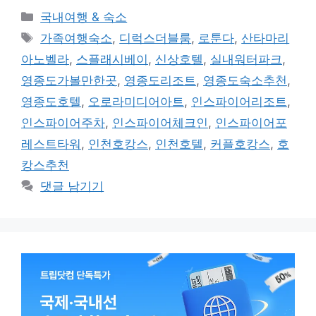
카
국내여행 & 숙소
테
태
가족여행숙소
,
디럭스더블룸
,
로툰다
,
산타마리
고
그
아노벨라
,
스플래시베이
,
신상호텔
,
실내워터파크
,
리
영종도가볼만한곳
,
영종도리조트
,
영종도숙소추천
,
영종도호텔
,
오로라미디어아트
,
인스파이어리조트
,
인스파이어주차
,
인스파이어체크인
,
인스파이어포
레스트타워
,
인천호캉스
,
인천호텔
,
커플호캉스
,
호
캉스추천
댓글 남기기