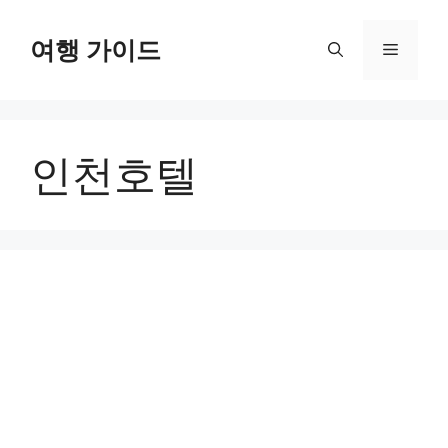
컨
텐
여행 가이드
메
츠
로
뉴
건
너
인천호텔
뛰
기