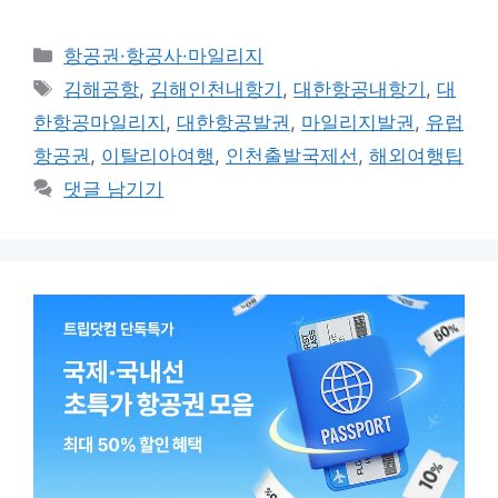
카
항공권·항공사·마일리지
테
태
김해공항
,
김해인천내항기
,
대한항공내항기
,
대
고
그
한항공마일리지
,
대한항공발권
,
마일리지발권
,
유럽
리
항공권
,
이탈리아여행
,
인천출발국제선
,
해외여행팁
댓글 남기기