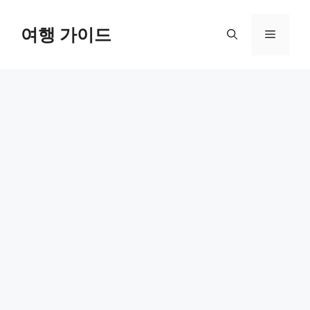
컨
텐
여행 가이드
메
츠
로
뉴
건
너
뛰
기