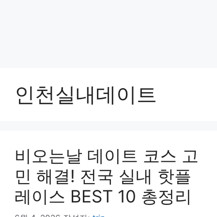
인천실내데이트
비오는날 데이트 코스 고
민 해결! 전국 실내 핫플
레이스 BEST 10 총정리