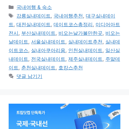
카
국내여행 & 숙소
테
태
강릉실내데이트
,
국내여행추천
,
대구실내데이
고
그
트
,
대전실내데이트
,
데이트코스총정리
,
미디어아트
리
전시
,
부산실내데이트
,
비오는날가볼만한곳
,
비오는
날데이트
,
서울실내데이트
,
실내데이트추천
,
실내데
이트코스
,
실내아쿠아리움
,
인천실내데이트
,
일산실
내데이트
,
전국실내데이트
,
제주실내데이트
,
주말데
이트
,
춘천실내데이트
,
호캉스추천
댓글 남기기