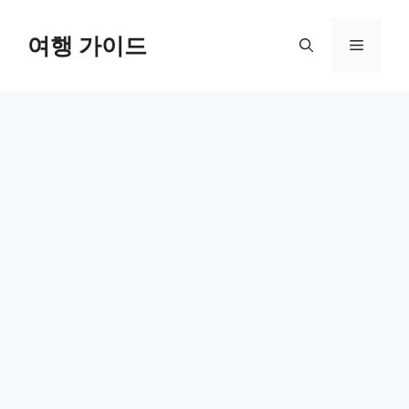
컨
텐
여행 가이드
메
츠
로
뉴
건
너
뛰
기