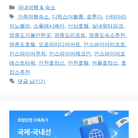
카
국내여행 & 숙소
테
태
가족여행숙소
,
디럭스더블룸
,
로툰다
,
산타마리
고
그
아노벨라
,
스플래시베이
,
신상호텔
,
실내워터파크
,
리
영종도가볼만한곳
,
영종도리조트
,
영종도숙소추천
,
영종도호텔
,
오로라미디어아트
,
인스파이어리조트
,
인스파이어주차
,
인스파이어체크인
,
인스파이어포
레스트타워
,
인천호캉스
,
인천호텔
,
커플호캉스
,
호
캉스추천
댓글 남기기