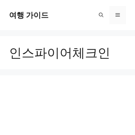
컨
텐
여행 가이드
메
츠
로
뉴
건
너
인스파이어체크인
뛰
기