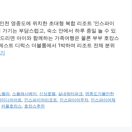
 인천 영종도에 위치한 초대형 복합 리조트 ‘인스파이
 가기는 부담스럽고, 숙소 안에서 하루 종일 놀 수 있
씀드리면 아이와 함께하는 가족여행은 물론 부부 호캉스
레스트 디럭스 더블룸에서 1박하며 리조트 전체 분위
읽기
노벨라
,
스플래시베이
,
신상호텔
,
실내워터파크
,
영종도가볼만한
라미디어아트
,
인스파이어리조트
,
인스파이어주차
,
인스파이어체
,
커플호캉스
,
호캉스추천