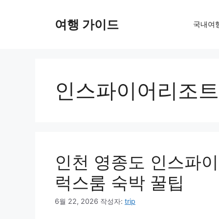
컨
텐
여행 가이드
국내여
츠
로
건
너
뛰
인스파이어리조트
기
인천 영종도 인스파이
럭스룸 숙박 꿀팁
6월 22, 2026
작성자:
trip