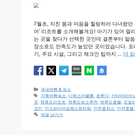
7월초, 지친 몸과 마음을 힐링하러 다녀왔던
어’ 리조트를 소개해볼게요! 아기가 있어 멀리
는 곳을 찾다가 선택한 곳인데 결론부터 말
장소로도 만족도가 높았던 곳이었습니다. 포
기, 주요 시설, 그리고 체크인 팁까지 …
더 
카
국내여행 & 숙소
테
태
가족여행숙소
,
디럭스더블룸
,
로툰다
,
산타마리아
고
그
곳
,
영종도리조트
,
영종도숙소추천
,
영종도호텔
,
오로
리
크인
,
인스파이어포레스트타워
,
인천호캉스
,
인천호텔
댓글 남기기