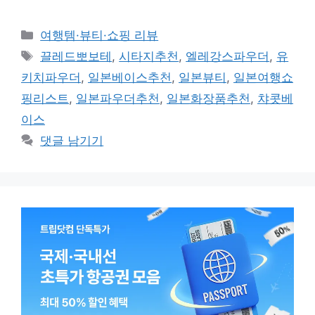
카
여행템·뷰티·쇼핑 리뷰
테
태
끌레드뽀보테
,
시타지추천
,
엘레강스파우더
,
유
고
그
키치파우더
,
일본베이스추천
,
일본뷰티
,
일본여행쇼
리
핑리스트
,
일본파우더추천
,
일본화장품추천
,
챠콧베
이스
댓글 남기기