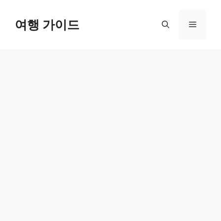
컨
텐
여행 가이드
메
츠
로
뉴
건
너
뛰
기