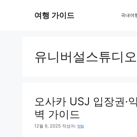
컨
텐
여행 가이드
국내여
츠
로
건
너
뛰
유니버설스튜디오
기
오사카 USJ 입장권·
벽 가이드
12월 9, 2025
작성자:
trip