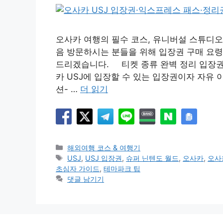
오사카 여행의 필수 코스, 유니버설 스튜디오 재팬(Un
음 방문하시는 분들을 위해 입장권 구매 요령
드리겠습니다. 티켓 종류 완벽 정리 입장권 (U
카 USJ에 입장할 수 있는 입장권이자 자유
션- …
더 읽기
카
해외여행 코스 & 여행기
테
태
USJ
,
USJ 입장권
,
슈퍼 닌텐도 월드
,
오사카
,
오사
고
그
초심자 가이드
,
테마파크 팁
리
댓글 남기기