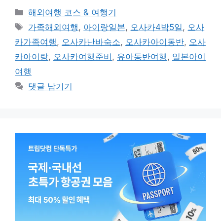
카
해외여행 코스 & 여행기
테
태
가족해외여행
,
아이랑일본
,
오사카4박5일
,
오사
고
그
카가족여행
,
오사카난바숙소
,
오사카아이동반
,
오사
리
카아이랑
,
오사카여행준비
,
유아동반여행
,
일본아이
여행
댓글 남기기