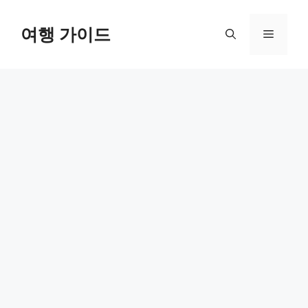
컨
텐
여행 가이드
메
츠
로
뉴
건
너
뛰
기