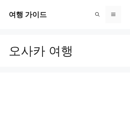
컨
텐
여행 가이드
메
츠
로
뉴
건
너
오사카 여행
뛰
기