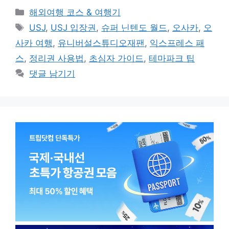
카
해외여행 코스 & 여행기
테
태
USJ
,
USJ 입장권
,
슈퍼 닌텐도 월드
,
오사카
,
오
고
그
사카 여행
,
유니버설스튜디오재팬
,
익스프레스 패
리
스
,
정리권 사용법
,
초심자 가이드
,
테마파크 팁
댓글 남기기