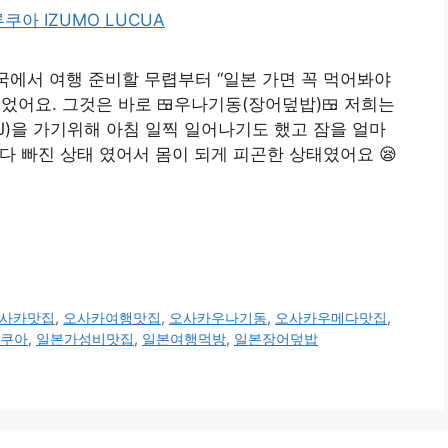
에서 여행 준비할 무렵부터 “일본 가면 꼭 먹어봐야
있었어요. 그것은 바로 🍱우나기동(장어덮밥)🍱 저희는
J)을 가기위해 아침 일찍 일어나기도 했고 잠을 얼마
다 빠진 상태 였어서 몸이 되게 피곤한 상태였어요 😪
사카맛집
,
오사카여행맛집
,
오사카우나기동
,
오사카우메다맛집
,
쿠아
,
일본가성비맛집
,
일본여행먹방
,
일본장어덮밥