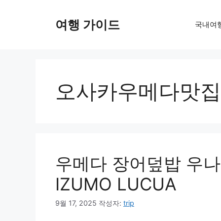
컨
텐
여행 가이드
국내여
츠
로
건
너
뛰
오사카우메다맛집
기
우메다 장어덮밥 우나
IZUMO LUCUA
9월 17, 2025
작성자:
trip