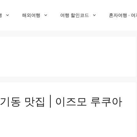
행
해외여행
여행 할인코드
혼자여행 · 여
기동 맛집 | 이즈모 루쿠아