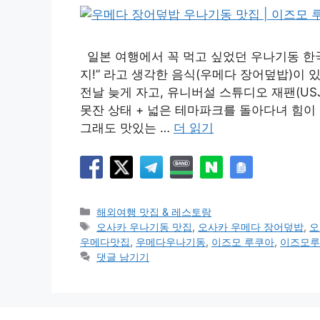
일본 여행에서 꼭 먹고 싶었던 우나기동 한국
지!” 라고 생각한 음식(우메다 장어덮밥)이 
전날 늦게 자고, 유니버설 스튜디오 재팬(US
못잔 상태 + 넓은 테마파크를 돌아다녀 힘이 
그래도 맛있는 …
더 읽기
카
해외여행 맛집 & 레스토랑
테
태
오사카 우나기동 맛집
,
오사카 우메다 장어덮밥
,
오
고
그
우메다맛집
,
우메다우나기동
,
이즈모 루쿠아
,
이즈모루
리
댓글 남기기