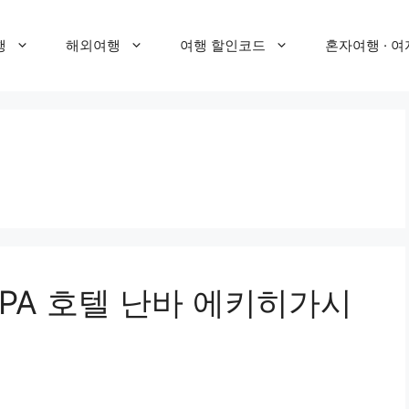
행
해외여행
여행 할인코드
혼자여행 · 여
PA 호텔 난바 에키히가시