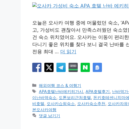
오늘은 오사카 여행 중에 머물렀던 숙소, ‘A
고, 가성비도 괜찮아서 만족스러웠던 숙소였
건 숙소 위치였어요. 오사카는 이동이 편리한
다니기 좋은 위치를 찾다 보니 결국 난바를 
전용 최대 …
더 읽기
카
해외여행 코스 & 여행기
테
태
APA호텔난바에키히가시
,
APA호텔후기
,
난바역가
고
그
이난바역숙소
,
도톤보리근처호텔
,
돈키호테센니치마
리
비호텔
,
오사카쇼핑숙소
,
오사카숙소추천
,
오사카자유
본오사카여행
댓글 남기기