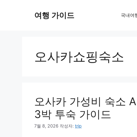
컨
텐
여행 가이드
국내여
츠
로
건
너
뛰
오사카쇼핑숙소
기
오사카 가성비 숙소 A
3박 투숙 가이드
7월 8, 2026
작성자:
trip