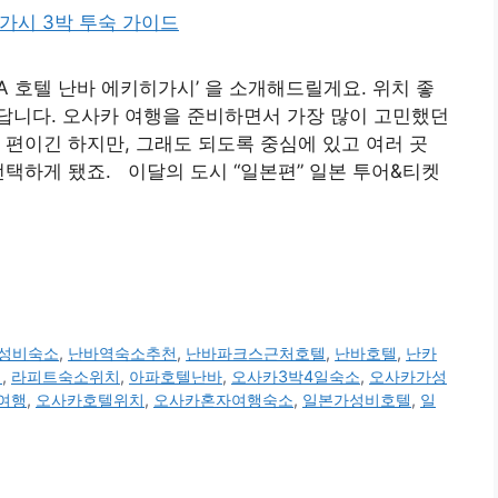
PA 호텔 난바 에키히가시’ 을 소개해드릴게요. 위치 좋
답니다. 오사카 여행을 준비하면서 가장 많이 고민했던
 편이긴 하지만, 그래도 되도록 중심에 있고 여러 곳
선택하게 됐죠. 이달의 도시 “일본편” 일본 투어&티켓
성비숙소
,
난바역숙소추천
,
난바파크스근처호텔
,
난바호텔
,
난카
에
,
라피트숙소위치
,
아파호텔난바
,
오사카3박4일숙소
,
오사카가성
여행
,
오사카호텔위치
,
오사카혼자여행숙소
,
일본가성비호텔
,
일