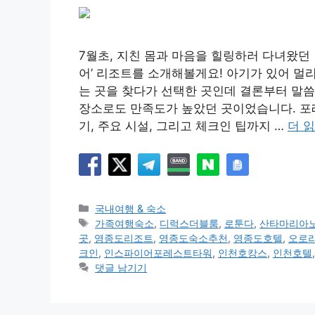
7월초, 지친 몸과 마음을 힐링하러 다녀왔던
어’ 리조트를 소개해볼게요! 아기가 있어 멀리
는 곳을 찾다가 선택한 곳인데 결론부터 말
장소로도 만족도가 높았던 곳이었습니다. 포
기, 주요 시설, 그리고 체크인 팁까지 …
더 
카
국내여행 & 숙소
테
태
가족여행숙소
,
디럭스더블룸
,
로툰다
,
산타마리아
고
그
곳
,
영종도리조트
,
영종도숙소추천
,
영종도호텔
,
오로
리
크인
,
인스파이어포레스트타워
,
인천호캉스
,
인천호텔
댓글 남기기