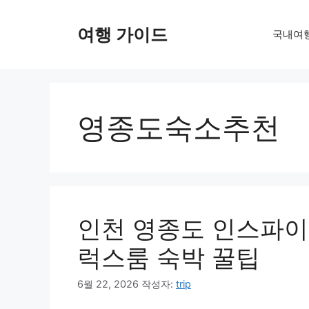
컨
텐
여행 가이드
국내여
츠
로
건
너
뛰
영종도숙소추천
기
인천 영종도 인스파이
럭스룸 숙박 꿀팁
6월 22, 2026
작성자:
trip