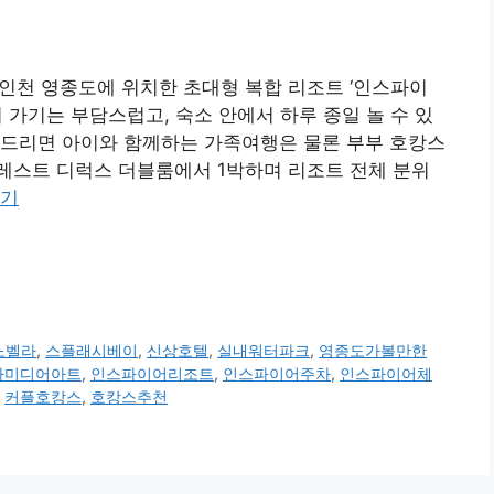
 인천 영종도에 위치한 초대형 복합 리조트 ‘인스파이
 가기는 부담스럽고, 숙소 안에서 하루 종일 놀 수 있
씀드리면 아이와 함께하는 가족여행은 물론 부부 호캉스
레스트 디럭스 더블룸에서 1박하며 리조트 전체 분위
읽기
노벨라
,
스플래시베이
,
신상호텔
,
실내워터파크
,
영종도가볼만한
라미디어아트
,
인스파이어리조트
,
인스파이어주차
,
인스파이어체
,
커플호캉스
,
호캉스추천