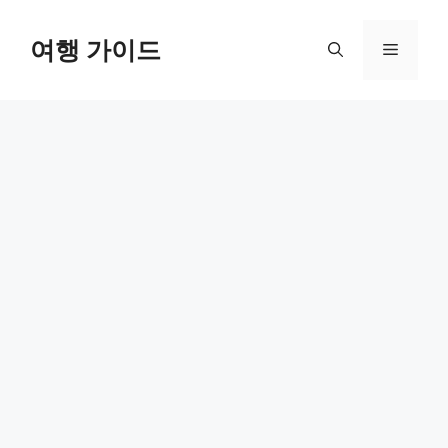
컨
텐
여행 가이드
메
츠
로
뉴
건
너
뛰
기