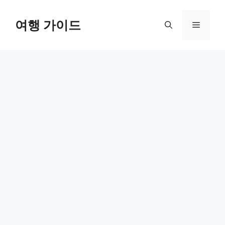
컨
텐
여행 가이드
메
츠
로
뉴
건
너
뛰
기