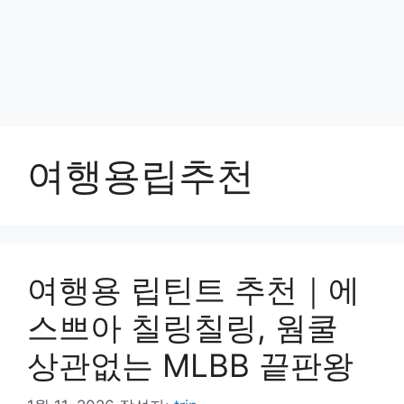
여행용립추천
여행용 립틴트 추천｜에
스쁘아 칠링칠링, 웜쿨
상관없는 MLBB 끝판왕