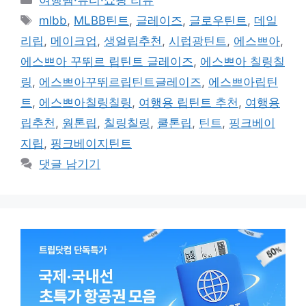
여행템·뷰티·쇼핑 리뷰
테
태
mlbb
,
MLBB틴트
,
글레이즈
,
글로우틴트
,
데일
고
그
리립
,
메이크업
,
생얼립추천
,
시럽광틴트
,
에스쁘아
,
리
에스쁘아 꾸뛰르 립틴트 글레이즈
,
에스쁘아 칠링칠
링
,
에스쁘아꾸뛰르립틴트글레이즈
,
에스쁘아립틴
트
,
에스쁘아칠링칠링
,
여행용 립틴트 추천
,
여행용
립추천
,
웜톤립
,
칠링칠링
,
쿨톤립
,
틴트
,
핑크베이
지립
,
핑크베이지틴트
댓글 남기기