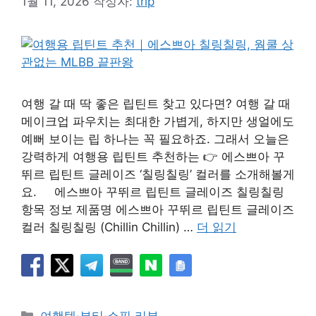
1월 11, 2026
작성자:
trip
여행 갈 때 딱 좋은 립틴트 찾고 있다면? 여행 갈 때
메이크업 파우치는 최대한 가볍게, 하지만 생얼에도
예뻐 보이는 립 하나는 꼭 필요하죠. 그래서 오늘은
강력하게 여행용 립틴트 추천하는 👉 에스쁘아 꾸
뛰르 립틴트 글레이즈 ‘칠링칠링’ 컬러를 소개해볼게
요. 에스쁘아 꾸뛰르 립틴트 글레이즈 칠링칠링
항목 정보 제품명 에스쁘아 꾸뛰르 립틴트 글레이즈
컬러 칠링칠링 (Chillin Chillin) …
더 읽기
카