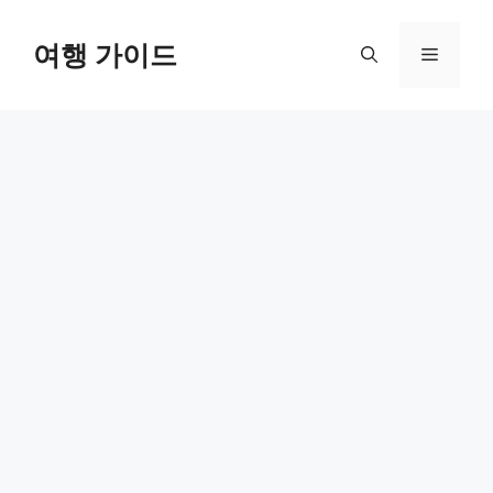
컨
텐
여행 가이드
메
츠
로
뉴
건
너
뛰
기