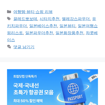
카
여행템·뷰티·쇼핑 리뷰
테
태
끌레드뽀보테
,
시타지추천
,
엘레강스파우더
,
유
고
그
키치파우더
,
일본베이스추천
,
일본뷰티
,
일본여행쇼
리
핑리스트
,
일본파우더추천
,
일본화장품추천
,
챠콧베
이스
댓글 남기기