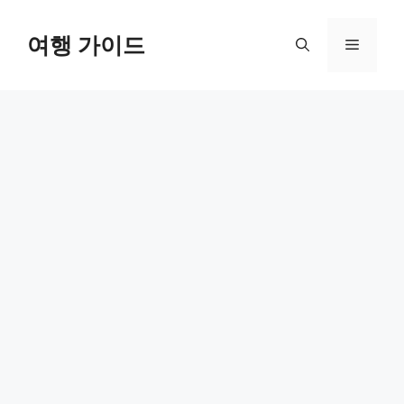
컨
텐
여행 가이드
메
츠
로
뉴
건
너
뛰
기