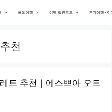
행
해외여행
여행 할인코드
혼자여행 · 여
추천
팔레트 추천｜에스쁘아 오트