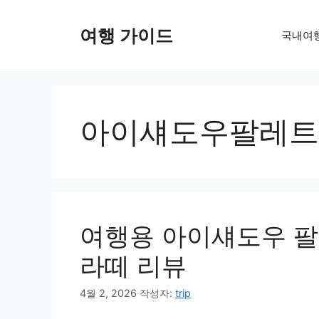
컨
텐
여행 가이드
국내여
츠
로
건
너
뛰
아이섀도우팔레트
기
여행용 아이섀도우 
라떼 리뷰
4월 2, 2026
작성자:
trip