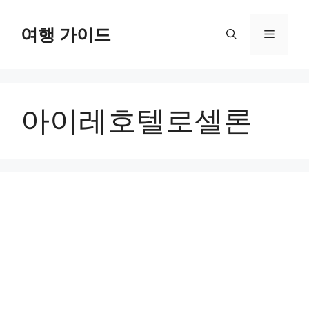
컨
텐
여행 가이드
메
츠
로
뉴
건
너
아이레호텔로셀론
뛰
기