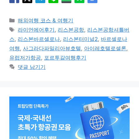
카
해외여행 코스 & 여행기
테
태
라이언에어후기
,
리스본공항
,
리스본공항셔틀버
고
그
스
,
리스본바르셀로나
,
리스본터미널2
,
바르셀로나
리
여행
,
사그라다파밀리아뷰호텔
,
아이레호텔로셀론
,
유럽저가항공
,
포르투갈여행후기
댓글 남기기