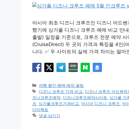
아시아 최초 디즈니 크루즈인 디즈니 어드벤처호(
했기에 싱가폴 디즈니 크루즈 예매 비교 안내합
출발) 일정을 기준으로, 크루즈 전문 예약 사이
(CruiseDirect) 두 곳의 가격과 특징을 
니다. ✅ 두 사이트의 실제 가격 차이는 얼마
카
여행 할인·혜택·예약 꿀팁
테
태
디즈니 크루즈 가격 비교
,
디즈니 크루즈 어드벤처
고
그
즈니크루즈예약
,
디즈니크루즈예약사이트
,
싱가폴 가
리
즈
,
싱가폴크루즈가격비교
,
아시아 디즈니 크루즈
,
아
다이렉트
댓글 남기기