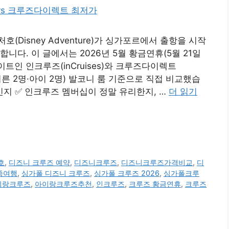
Disney Adventure)가 싱가포르에서 출항을 시작
니다. 이 글에서는 2026년 5월 황금연휴(5월 21일
트인 인크루즈(inCruises)와 크루즈다이렉트
4인(어른 2명·아이 2명) 발코니 룸 기준으로 직접 비교했습
인지 ✅ 인크루즈 멤버십이 정말 유리한지, …
더 읽기
호
,
디즈니 크루즈 예약
,
디즈니크루즈
,
디즈니크루즈가격비교
,
디
족여행
,
싱가폴 디즈니 크루즈
,
싱가폴 크루즈 2026
,
싱가폴크루
이랑크루즈
,
아이랑크루즈추천
,
인크루즈
,
크루즈 황금연휴
,
크루즈