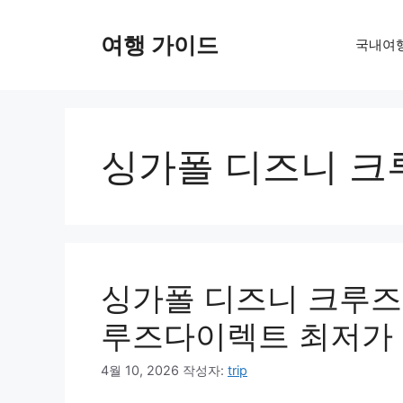
컨
텐
여행 가이드
국내여
츠
로
건
너
뛰
싱가폴 디즈니 크
기
싱가폴 디즈니 크루즈 
루즈다이렉트 최저가
4월 10, 2026
작성자:
trip