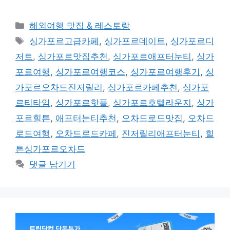
카
해외여행 맛집 & 레스토랑
테
태
싱가포르고급카페
,
싱가포르데이트
,
싱가포르디
고
그
저트
,
싱가포르맛집추천
,
싱가포르애프터눈티
,
싱가
리
포르여행
,
싱가포르여행코스
,
싱가포르여행후기
,
싱
가포르오차드진저릴리
,
싱가포르카페추천
,
싱가포
르티타임
,
싱가포르핫플
,
싱가포르호텔라운지
,
싱가
포르힐튼
,
애프터눈티추천
,
오차드로드맛집
,
오차드
로드여행
,
오차드로드카페
,
진저릴리애프터눈티
,
힐
튼싱가포르오차드
댓글 남기기