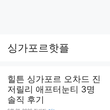
싱가포르핫플
힐튼 싱가포르 오차드 진
저릴리 애프터눈티 3명
솔직 후기