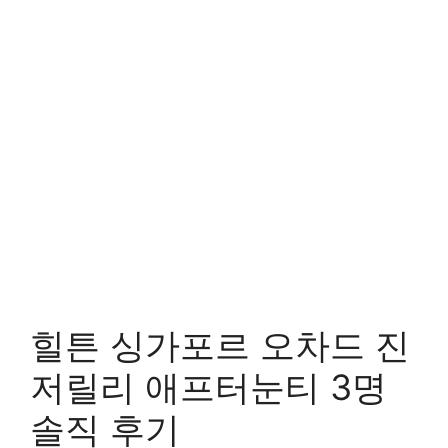
힐튼 싱가포르 오차드 진
저릴리 애프터눈티 3명
솔직 후기