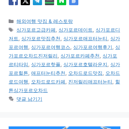
카
해외여행 맛집 & 레스토랑
테
태
싱가포르고급카페
,
싱가포르데이트
,
싱가포르디
고
그
저트
,
싱가포르맛집추천
,
싱가포르애프터눈티
,
싱가
리
포르여행
,
싱가포르여행코스
,
싱가포르여행후기
,
싱
가포르오차드진저릴리
,
싱가포르카페추천
,
싱가포
르티타임
,
싱가포르핫플
,
싱가포르호텔라운지
,
싱가
포르힐튼
,
애프터눈티추천
,
오차드로드맛집
,
오차드
로드여행
,
오차드로드카페
,
진저릴리애프터눈티
,
힐
튼싱가포르오차드
댓글 남기기