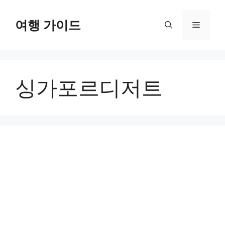
컨
텐
여행 가이드
메
츠
로
뉴
건
너
싱가포르디저트
뛰
기