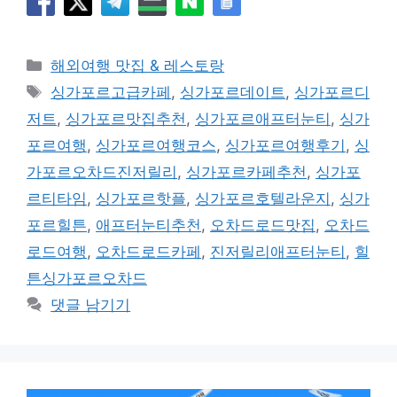
카
해외여행 맛집 & 레스토랑
테
태
싱가포르고급카페
,
싱가포르데이트
,
싱가포르디
고
그
저트
,
싱가포르맛집추천
,
싱가포르애프터눈티
,
싱가
리
포르여행
,
싱가포르여행코스
,
싱가포르여행후기
,
싱
가포르오차드진저릴리
,
싱가포르카페추천
,
싱가포
르티타임
,
싱가포르핫플
,
싱가포르호텔라운지
,
싱가
포르힐튼
,
애프터눈티추천
,
오차드로드맛집
,
오차드
로드여행
,
오차드로드카페
,
진저릴리애프터눈티
,
힐
튼싱가포르오차드
댓글 남기기