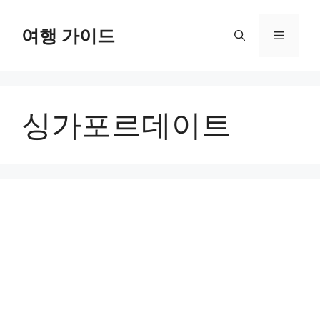
컨
텐
여행 가이드
메
츠
로
뉴
건
너
싱가포르데이트
뛰
기