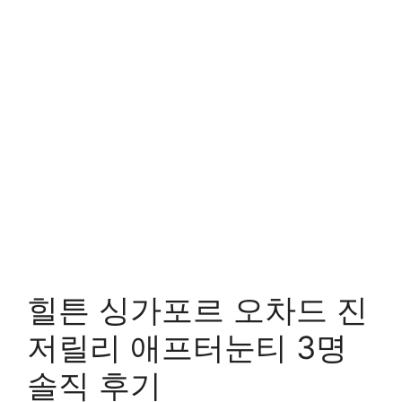
힐튼 싱가포르 오차드 진
저릴리 애프터눈티 3명
솔직 후기