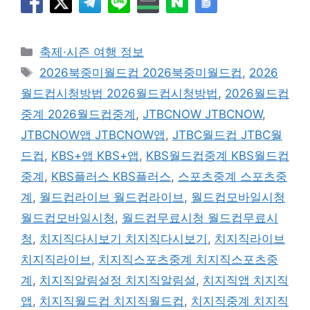
카
축제·시즌 여행 정보
테
태
2026북중미월드컵 2026북중미월드컵
,
2026
고
그
월드컵시청방법 2026월드컵시청방법
,
2026월드컵
리
중계 2026월드컵중계
,
JTBCNOW JTBCNOW
,
JTBCNOW앱 JTBCNOW앱
,
JTBC월드컵 JTBC월
드컵
,
KBS+앱 KBS+앱
,
KBS월드컵중계 KBS월드컵
중계
,
KBS플러스 KBS플러스
,
스포츠중계 스포츠중
계
,
월드컵라이브 월드컵라이브
,
월드컵모바일시청
월드컵모바일시청
,
월드컵무료시청 월드컵무료시
청
,
치지직다시보기 치지직다시보기
,
치지직라이브
치지직라이브
,
치지직스포츠중계 치지직스포츠중
계
,
치지직알림설정 치지직알림설
,
치지직앱 치지직
앱
,
치지직월드컵 치지직월드컵
,
치지직중계 치지직