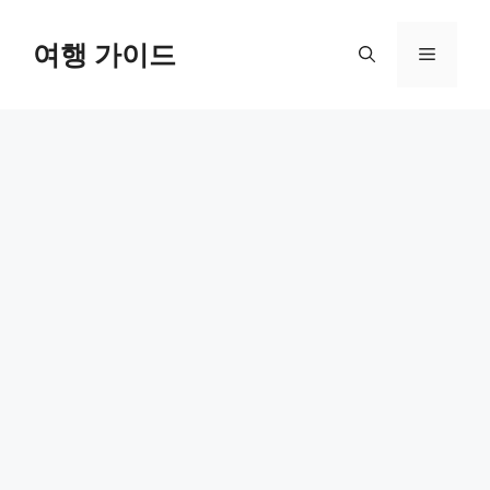
컨
텐
여행 가이드
메
츠
로
뉴
건
너
뛰
기