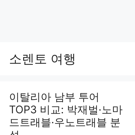
소렌토 여행
이탈리아 남부 투어
TOP3 비교: 박재벌·노마
드트래블·우노트래블 분
석