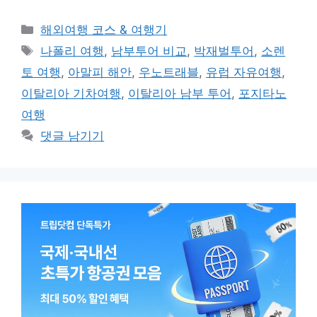
카
해외여행 코스 & 여행기
테
태
나폴리 여행
,
남부투어 비교
,
박재벌투어
,
소렌
고
그
토 여행
,
아말피 해안
,
우노트래블
,
유럽 자유여행
,
리
이탈리아 기차여행
,
이탈리아 남부 투어
,
포지타노
여행
댓글 남기기