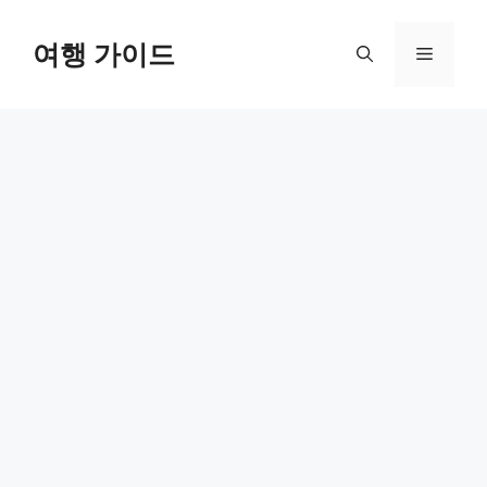
컨
텐
여행 가이드
메
츠
로
뉴
건
너
뛰
기