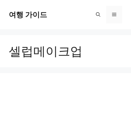
컨
텐
여행 가이드
메
츠
로
뉴
건
너
셀럽메이크업
뛰
기