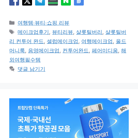
카
여행템·뷰티·쇼핑 리뷰
테
태
메이크업후기
,
뷰티리뷰
,
샬롯틸버리
,
샬롯틸버
고
그
리 컨투어 완드
,
셀럽메이크업
,
여행메이크업
,
올드
리
머니룩
,
음영메이크업
,
컨투어완드
,
페어미디움
,
해
외여행필수템
댓글 남기기