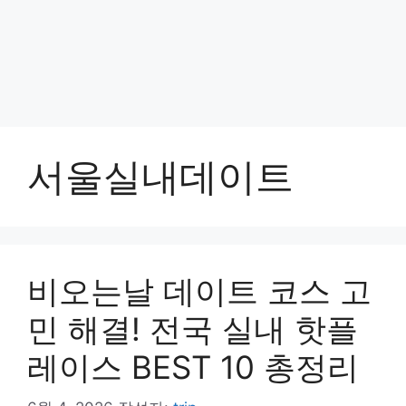
서울실내데이트
비오는날 데이트 코스 고
민 해결! 전국 실내 핫플
레이스 BEST 10 총정리