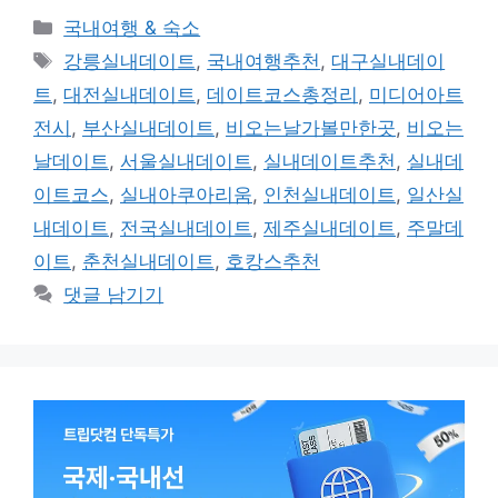
카
국내여행 & 숙소
테
태
강릉실내데이트
,
국내여행추천
,
대구실내데이
고
그
트
,
대전실내데이트
,
데이트코스총정리
,
미디어아트
리
전시
,
부산실내데이트
,
비오는날가볼만한곳
,
비오는
날데이트
,
서울실내데이트
,
실내데이트추천
,
실내데
이트코스
,
실내아쿠아리움
,
인천실내데이트
,
일산실
내데이트
,
전국실내데이트
,
제주실내데이트
,
주말데
이트
,
춘천실내데이트
,
호캉스추천
댓글 남기기